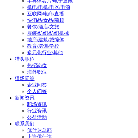
半导体芯片/电子通讯
机电/电机/电器/电源
互联网/电商/直播
快消品/食品/商超
餐饮/酒店/文旅
服装/纺织/纺织机械
地产/建筑/城综体
教育/培训/学校
多元化行业/其他
猎头职位
热招岗位
海外职位
猎场问答
企业问答
个人问答
新闻资讯
职场资讯
行业资讯
公益活动
联系我们
优仕达总部
上海优仕达