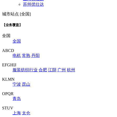
苏州优仕达
城市站点 [全国]
【业务覆盖】
全国
全国
ABCD
电机
常熟
丹阳
EFGHIJ
服装纺织行业
合肥
江阴
广州
杭州
KLMN
宁波
昆山
OPQR
青岛
STUV
上海
太仓