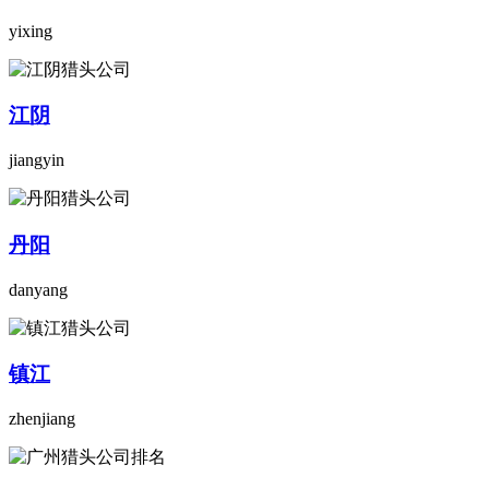
yixing
江阴
jiangyin
丹阳
danyang
镇江
zhenjiang