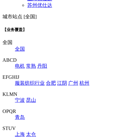
苏州优仕达
城市站点 [全国]
【业务覆盖】
全国
全国
ABCD
电机
常熟
丹阳
EFGHIJ
服装纺织行业
合肥
江阴
广州
杭州
KLMN
宁波
昆山
OPQR
青岛
STUV
上海
太仓