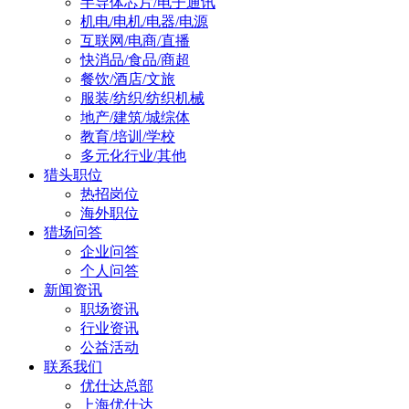
半导体芯片/电子通讯
机电/电机/电器/电源
互联网/电商/直播
快消品/食品/商超
餐饮/酒店/文旅
服装/纺织/纺织机械
地产/建筑/城综体
教育/培训/学校
多元化行业/其他
猎头职位
热招岗位
海外职位
猎场问答
企业问答
个人问答
新闻资讯
职场资讯
行业资讯
公益活动
联系我们
优仕达总部
上海优仕达