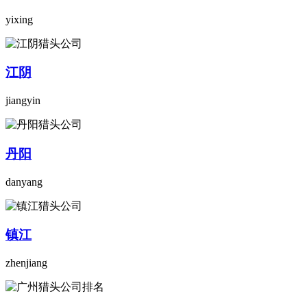
yixing
江阴
jiangyin
丹阳
danyang
镇江
zhenjiang