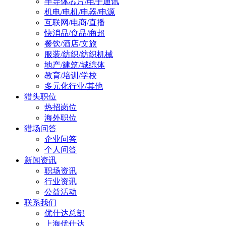
半导体芯片/电子通讯
机电/电机/电器/电源
互联网/电商/直播
快消品/食品/商超
餐饮/酒店/文旅
服装/纺织/纺织机械
地产/建筑/城综体
教育/培训/学校
多元化行业/其他
猎头职位
热招岗位
海外职位
猎场问答
企业问答
个人问答
新闻资讯
职场资讯
行业资讯
公益活动
联系我们
优仕达总部
上海优仕达