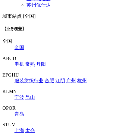
苏州优仕达
城市站点 [全国]
【业务覆盖】
全国
全国
ABCD
电机
常熟
丹阳
EFGHIJ
服装纺织行业
合肥
江阴
广州
杭州
KLMN
宁波
昆山
OPQR
青岛
STUV
上海
太仓