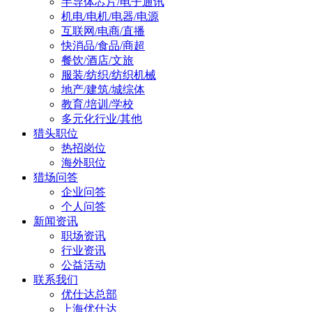
半导体芯片/电子通讯
机电/电机/电器/电源
互联网/电商/直播
快消品/食品/商超
餐饮/酒店/文旅
服装/纺织/纺织机械
地产/建筑/城综体
教育/培训/学校
多元化行业/其他
猎头职位
热招岗位
海外职位
猎场问答
企业问答
个人问答
新闻资讯
职场资讯
行业资讯
公益活动
联系我们
优仕达总部
上海优仕达