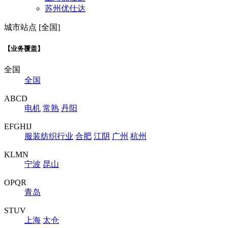
苏州优仕达
城市站点 [全国]
【业务覆盖】
全国
全国
ABCD
电机
常熟
丹阳
EFGHIJ
服装纺织行业
合肥
江阴
广州
杭州
KLMN
宁波
昆山
OPQR
青岛
STUV
上海
太仓