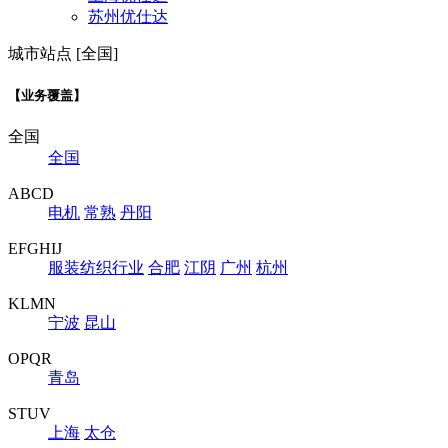
苏州优仕达
城市站点 [全国]
【业务覆盖】
全国
全国
ABCD
电机
常熟
丹阳
EFGHIJ
服装纺织行业
合肥
江阴
广州
杭州
KLMN
宁波
昆山
OPQR
青岛
STUV
上海
太仓