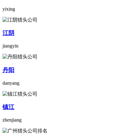
yixing
江阴
jiangyin
丹阳
danyang
镇江
zhenjiang