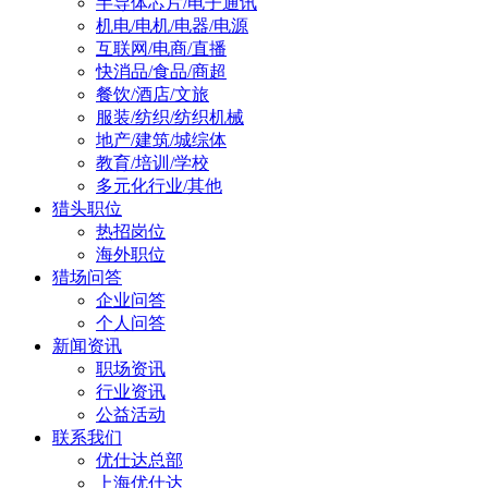
半导体芯片/电子通讯
机电/电机/电器/电源
互联网/电商/直播
快消品/食品/商超
餐饮/酒店/文旅
服装/纺织/纺织机械
地产/建筑/城综体
教育/培训/学校
多元化行业/其他
猎头职位
热招岗位
海外职位
猎场问答
企业问答
个人问答
新闻资讯
职场资讯
行业资讯
公益活动
联系我们
优仕达总部
上海优仕达