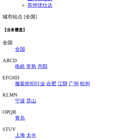
苏州优仕达
城市站点 [全国]
【业务覆盖】
全国
全国
ABCD
电机
常熟
丹阳
EFGHIJ
服装纺织行业
合肥
江阴
广州
杭州
KLMN
宁波
昆山
OPQR
青岛
STUV
上海
太仓