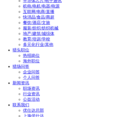
半导体芯片/电子通讯
机电/电机/电器/电源
互联网/电商/直播
快消品/食品/商超
餐饮/酒店/文旅
服装/纺织/纺织机械
地产/建筑/城综体
教育/培训/学校
多元化行业/其他
猎头职位
热招岗位
海外职位
猎场问答
企业问答
个人问答
新闻资讯
职场资讯
行业资讯
公益活动
联系我们
优仕达总部
上海优仕达